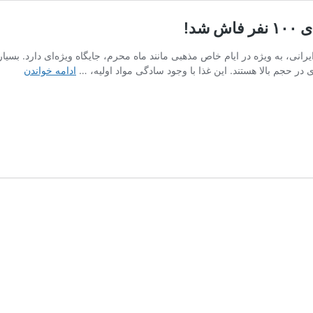
د!
نی، به ویژه در ایام خاص مذهبی مانند ماه محرم، جایگاه ویژه‌ای دارد. بسیاری
راز
در حجم بالا هستند. این غذا با وجود سادگی مواد اولیه، …
ادامه خواندن
پخت
عدس
پلوی
نذری
خوش‌ع
و
طعم
برای
۱۰۰
نفر
فاش
شد!