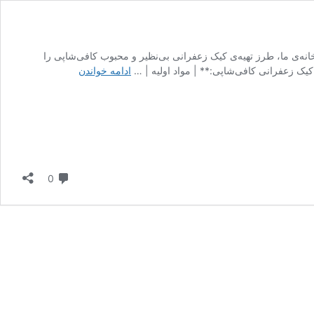
ه‌ی ما، طرز تهیه‌ی کیک زعفرانی بی‌نظیر و محبوب کافی‌شاپی را
طرز
یک زعفرانی کافی‌شاپی:** | مواد اولیه | …
ادامه خواندن
تهیه
کیک
زعفرانی
کافی
شاپی
(با
8
دیدگاه
0
اسلایس
برای
کافه
ها
و
دورهمی
ها)