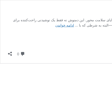
زایای سلامت محور. این دمنوش نه فقط یک نوشیدنی راحت‌کننده برای
چای
—البته به شرطی که با …
ادامه خواندن
بابونه
و
عسل؛
آرام‌بخشی
سنتی
دیدگاه
0
با
پشتوانهٔ
کاربردی
برای
پاییز