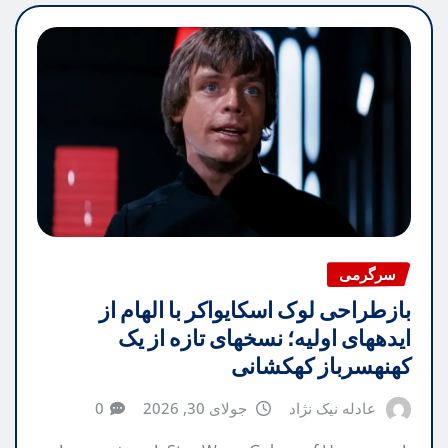
سرگرمی
بازطراحی لوک اسکایواکر با الهام از
ایدههای اولیه؛ نسخهای تازه از یک
کهنهسرباز کهکشانی
عادله نیک نژاد
جولای 30, 2026
0