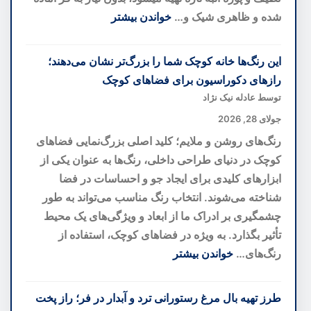
تازه
شده و ظاهری شیک و…
خواندن بیشتر
از
:
یک
دسر
این رنگ‌ها خانه کوچک شما را بزرگ‌تر نشان می‌دهند؛
کهنهسرباز
لایه‌ای
رازهای دکوراسیون برای فضاهای کوچک
کهکشانی
انبه؛
توسط عادله نیک نژاد
خوشمزه‌ترین
جولای 28, 2026
دسر
رنگ‌های روشن و ملایم؛ کلید اصلی بزرگ‌نمایی فضاهای
تابستانی
کوچک در دنیای طراحی داخلی، رنگ‌ها به عنوان یکی از
بدون
ابزارهای کلیدی برای ایجاد جو و احساسات در فضا
نیاز
شناخته می‌شوند. انتخاب رنگ مناسب می‌تواند به طور
به
چشمگیری بر ادراک ما از ابعاد و ویژگی‌های یک محیط
فر
تأثیر بگذارد. به ویژه در فضاهای کوچک، استفاده از
رنگ‌های…
خواندن بیشتر
:
این
طرز تهیه بال مرغ رستورانی ترد و آبدار در فر؛ راز پخت
رنگ‌ها