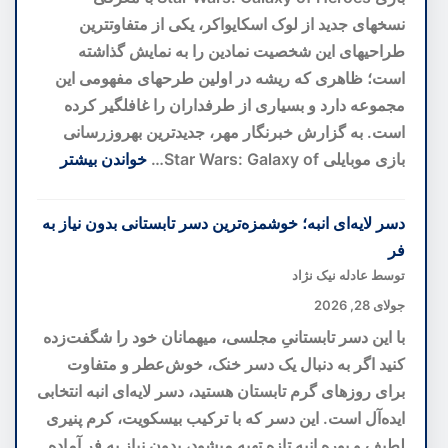
به
نسخهای جدید از لوک اسکایواکر، یکی از متفاوتترین
سوی
طراحیهای این شخصیت نمادین را به نمایش گذاشته
پیشگیری
است؛ ظاهری که ریشه در اولین طرحهای مفهومی این
پیش
مجموعه دارد و بسیاری از طرفداران را غافلگیر کرده
از
است. به گزارش خبرنگار مهر، جدیدترین بهروزرسانی
بحران
بازی موبایلی Star Wars: Galaxy of…
خواندن بیشتر
:
بازطراحی
دسر لایه‌ای انبه؛ خوشمزه‌ترین دسر تابستانی بدون نیاز به
لوک
فر
اسکایواکر
توسط عادله نیک نژاد
با
جولای 28, 2026
الهام
با این دسر تابستانیِ مجلسی، میهمانان خود را شگفت‌زده
از
کنید اگر به دنبال یک دسر خنک، خوش‌عطر و متفاوت
ایدههای
برای روزهای گرم تابستان هستید، دسر لایه‌ای انبه انتخابی
اولیه؛
ایده‌آل است. این دسر که با ترکیب بیسکویت، کرم پنیری
نسخهای
لطیف و پوره انبه تازه تهیه میشود، بدون نیاز به فر آماده