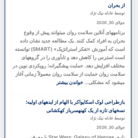
del
از بحران
Bosco؛
توسط عادله نیک نژاد
بهترین
جولای 30, 2026
هتل
برنامههای آنلاین سلامت روان میتوانند پیش از وقوع
اروپا
بحران به افراد کمک کنند. یک مطالعه جدید نشان داده
با
است که آموزش «تفکر استراتژیک» (SMART) توانسته
تاکستان
است استرس را کاهش دهد و تابآوری را در گروههای
اختصاصی
مختلف افزایش دهد. حمایت پیشگیرانه؛ رویکردی نوین در
در
سلامت روان حمایت از سلامت روان معمولاً زمانی آغاز
قلب
میشود که مشکلی…
خواندن بیشتر
توسکانی
:
برنامه
بازطراحی لوک اسکایواکر با الهام از ایدههای اولیه؛
سلامت
نسخهای تازه از یک کهنهسرباز کهکشانی
روان
توسط عادله نیک نژاد
آنلاین؛
جولای 30, 2026
گامی
بازی Star Wars: Galaxy of Heroes با معرفی