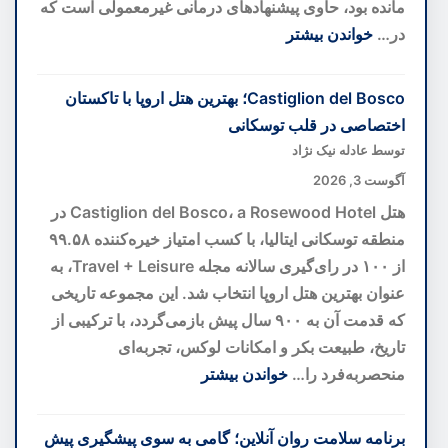
مانده بود، حاوی پیشنهادهای درمانی غیرمعمولی است که
در…
خواندن بیشتر
:
هوش
Castiglion del Bosco؛ بهترین هتل اروپا با تاکستان
مصنوعی
اختصاصی در قلب توسکانی
رمز
توسط عادله نیک نژاد
۴۰۰
آگوست 3, 2026
ساله
هتل Castiglion del Bosco، a Rosewood Hotel در
نسخه
منطقه توسکانی ایتالیا، با کسب امتیاز خیره‌کننده ۹۹.۵۸
خطی
از ۱۰۰ در رای‌گیری سالانه مجله Travel + Leisure، به
واتیکان
عنوان بهترین هتل اروپا انتخاب شد. این مجموعه تاریخی
را
که قدمت آن به ۹۰۰ سال پیش بازمی‌گردد، با ترکیبی از
کشف
تاریخ، طبیعت بکر و امکانات لوکس، تجربه‌ای
کرد
منحصربه‌فرد را…
خواندن بیشتر
:
Castiglion
برنامه سلامت روان آنلاین؛ گامی به سوی پیشگیری پیش