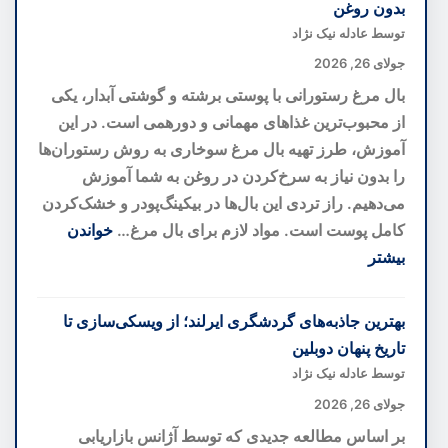
بدون روغن
خانه
توسط عادله نیک نژاد
کوچک
جولای 26, 2026
شما
بال مرغ رستورانی با پوستی برشته و گوشتی آبدار، یکی
را
از محبوب‌ترین غذاهای مهمانی و دورهمی است. در این
بزرگ‌تر
آموزش، طرز تهیه بال مرغ سوخاری به روش رستوران‌ها
نشان
را بدون نیاز به سرخ‌کردن در روغن به شما آموزش
می‌دهند؛
می‌دهیم. راز تردی این بال‌ها در بیکینگ‌پودر و خشک‌کردن
رازهای
کامل پوست است. مواد لازم برای بال مرغ…
خواندن
دکوراسیون
بیشتر
برای
:
فضاهای
طرز
بهترین جاذبه‌های گردشگری ایرلند؛ از ویسکی‌سازی تا
کوچک
تهیه
تاریخ پنهان دوبلین
بال
توسط عادله نیک نژاد
مرغ
جولای 26, 2026
رستورانی
بر اساس مطالعه جدیدی که توسط آژانس بازاریابی
ترد