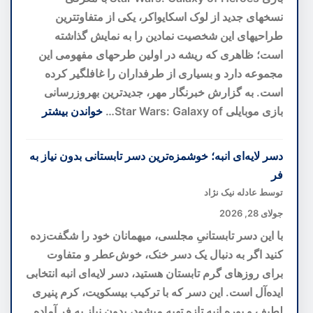
به
نسخهای جدید از لوک اسکایواکر، یکی از متفاوتترین
سوی
طراحیهای این شخصیت نمادین را به نمایش گذاشته
پیشگیری
است؛ ظاهری که ریشه در اولین طرحهای مفهومی این
پیش
مجموعه دارد و بسیاری از طرفداران را غافلگیر کرده
از
است. به گزارش خبرنگار مهر، جدیدترین بهروزرسانی
بحران
بازی موبایلی Star Wars: Galaxy of…
خواندن بیشتر
:
بازطراحی
دسر لایه‌ای انبه؛ خوشمزه‌ترین دسر تابستانی بدون نیاز به
لوک
فر
اسکایواکر
توسط عادله نیک نژاد
با
جولای 28, 2026
الهام
با این دسر تابستانیِ مجلسی، میهمانان خود را شگفت‌زده
از
کنید اگر به دنبال یک دسر خنک، خوش‌عطر و متفاوت
ایدههای
برای روزهای گرم تابستان هستید، دسر لایه‌ای انبه انتخابی
اولیه؛
ایده‌آل است. این دسر که با ترکیب بیسکویت، کرم پنیری
نسخهای
لطیف و پوره انبه تازه تهیه میشود، بدون نیاز به فر آماده