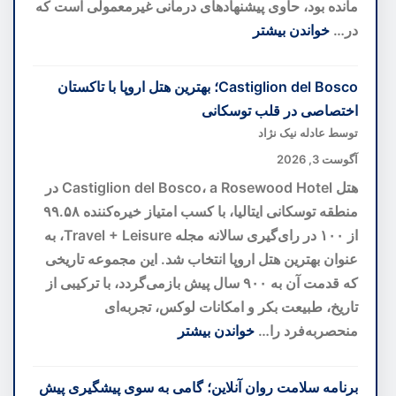
مانده بود، حاوی پیشنهادهای درمانی غیرمعمولی است که
در…
خواندن بیشتر
:
هوش
Castiglion del Bosco؛ بهترین هتل اروپا با تاکستان
مصنوعی
اختصاصی در قلب توسکانی
رمز
توسط عادله نیک نژاد
۴۰۰
آگوست 3, 2026
ساله
هتل Castiglion del Bosco، a Rosewood Hotel در
نسخه
منطقه توسکانی ایتالیا، با کسب امتیاز خیره‌کننده ۹۹.۵۸
خطی
از ۱۰۰ در رای‌گیری سالانه مجله Travel + Leisure، به
واتیکان
عنوان بهترین هتل اروپا انتخاب شد. این مجموعه تاریخی
را
که قدمت آن به ۹۰۰ سال پیش بازمی‌گردد، با ترکیبی از
کشف
تاریخ، طبیعت بکر و امکانات لوکس، تجربه‌ای
کرد
منحصربه‌فرد را…
خواندن بیشتر
:
Castiglion
برنامه سلامت روان آنلاین؛ گامی به سوی پیشگیری پیش