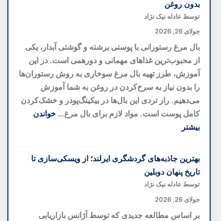
بدون روغن
خانه
توسط عادله نیک نژاد
کوچک
جولای 26, 2026
شما
بال مرغ رستورانی با پوستی برشته و گوشتی آبدار، یکی
را
از محبوب‌ترین غذاهای مهمانی و دورهمی است. در این
بزرگ‌تر
آموزش، طرز تهیه بال مرغ سوخاری به روش رستوران‌ها
نشان
را بدون نیاز به سرخ‌کردن در روغن به شما آموزش
می‌دهند؛
می‌دهیم. راز تردی این بال‌ها در بیکینگ‌پودر و خشک‌کردن
رازهای
کامل پوست است. مواد لازم برای بال مرغ…
خواندن
دکوراسیون
بیشتر
برای
:
فضاهای
طرز
بهترین جاذبه‌های گردشگری ایرلند؛ از ویسکی‌سازی تا
کوچک
تهیه
تاریخ پنهان دوبلین
بال
توسط عادله نیک نژاد
مرغ
جولای 26, 2026
رستورانی
بر اساس مطالعه جدیدی که توسط آژانس بازاریابی
ترد