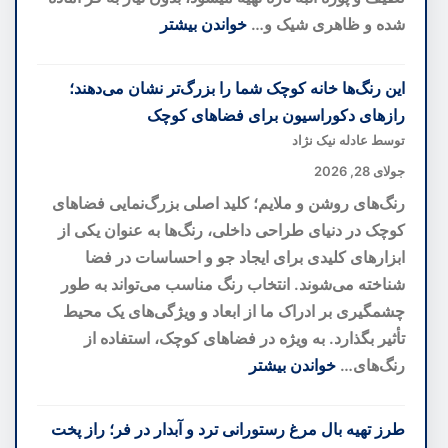
تازه
شده و ظاهری شیک و…
خواندن بیشتر
از
:
یک
دسر
این رنگ‌ها خانه کوچک شما را بزرگ‌تر نشان می‌دهند؛
کهنهسرباز
لایه‌ای
رازهای دکوراسیون برای فضاهای کوچک
کهکشانی
انبه؛
توسط عادله نیک نژاد
خوشمزه‌ترین
جولای 28, 2026
دسر
رنگ‌های روشن و ملایم؛ کلید اصلی بزرگ‌نمایی فضاهای
تابستانی
کوچک در دنیای طراحی داخلی، رنگ‌ها به عنوان یکی از
بدون
ابزارهای کلیدی برای ایجاد جو و احساسات در فضا
نیاز
شناخته می‌شوند. انتخاب رنگ مناسب می‌تواند به طور
به
چشمگیری بر ادراک ما از ابعاد و ویژگی‌های یک محیط
فر
تأثیر بگذارد. به ویژه در فضاهای کوچک، استفاده از
رنگ‌های…
خواندن بیشتر
:
این
طرز تهیه بال مرغ رستورانی ترد و آبدار در فر؛ راز پخت
رنگ‌ها