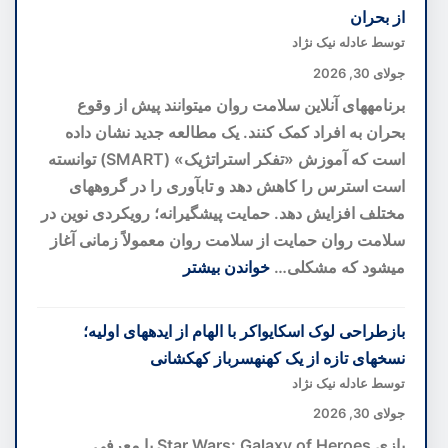
del
از بحران
Bosco؛
توسط عادله نیک نژاد
بهترین
جولای 30, 2026
هتل
برنامههای آنلاین سلامت روان میتوانند پیش از وقوع
اروپا
بحران به افراد کمک کنند. یک مطالعه جدید نشان داده
با
است که آموزش «تفکر استراتژیک» (SMART) توانسته
تاکستان
است استرس را کاهش دهد و تابآوری را در گروههای
اختصاصی
مختلف افزایش دهد. حمایت پیشگیرانه؛ رویکردی نوین در
در
سلامت روان حمایت از سلامت روان معمولاً زمانی آغاز
قلب
میشود که مشکلی…
خواندن بیشتر
توسکانی
:
برنامه
بازطراحی لوک اسکایواکر با الهام از ایدههای اولیه؛
سلامت
نسخهای تازه از یک کهنهسرباز کهکشانی
روان
توسط عادله نیک نژاد
آنلاین؛
جولای 30, 2026
گامی
بازی Star Wars: Galaxy of Heroes با معرفی