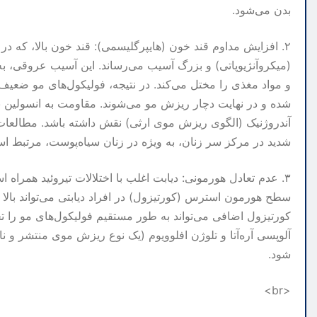
بدن می‌شود.
۲. افزایش مداوم قند خون (هایپرگلیسمی): قند خون بالا، که د
(میکروآنژیوپاتی) و بزرگ آسیب می‌رساند. این آسیب عروقی، ب
و مواد مغذی را مختل می‌کند. در نتیجه، فولیکول‌های مو ضعیف
شده و در نهایت دچار ریزش مو می‌شوند. مقاومت به انسولین نی
شدید در مرکز سر زنان، به ویژه در زنان سیاه‌پوست، مرتبط 
۳. عدم تعادل هورمونی: دیابت اغلب با اختلالات تیروئید همرا
سطح هورمون استرس (کورتیزول) در افراد دیابتی می‌تواند بالا
کورتیزول اضافی می‌تواند به طور مستقیم فولیکول‌های مو را تحت 
آلوپسی آره‌آتا و تلوژن افلوویوم (یک نوع ریزش موی منتشر و 
شود.
<br>