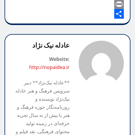
o
o
X
t
l
l
o
p
P
e
s
A
k
g
y
S
r
p
h
L
r
i
p
n
a
a
i
عادله نیک نژاد
m
n
r
t
Website:
k
e
http://nopaidea.ir
**عادله نیک‌نژاد** دبیر
سرویس فرهنگ و هنر عادله
نیک‌نژاد نویسنده و
روزنامه‌نگار حوزه فرهنگ و
هنر با بیش از نه سال تجربه
حرفه‌ای در زمینه تولید
محتوای فرهنگی، نقد فیلم و