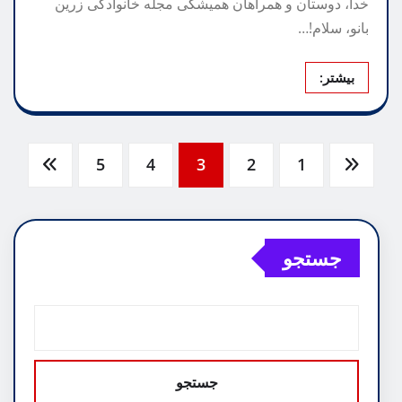
خدا، دوستان و همراهان همیشگی مجله خانوادگی زرین
بانو، سلام!…
بیشتر:
صفحه‌بندی
5
4
3
2
1
نوشته‌ها
جستجو
جستجو