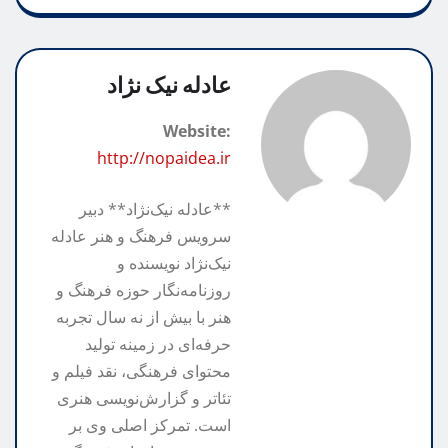
A
k
g
y
S
r
p
h
L
r
i
p
n
a
a
i
عادله نیک نژاد
m
n
r
t
Website:
k
e
http://nopaidea.ir
**عادله نیک‌نژاد** دبیر
سرویس فرهنگ و هنر عادله
نیک‌نژاد نویسنده و
روزنامه‌نگار حوزه فرهنگ و
هنر با بیش از نه سال تجربه
حرفه‌ای در زمینه تولید
محتوای فرهنگی، نقد فیلم و
تئاتر و گزارش‌نویسی هنری
است. تمرکز اصلی وی بر