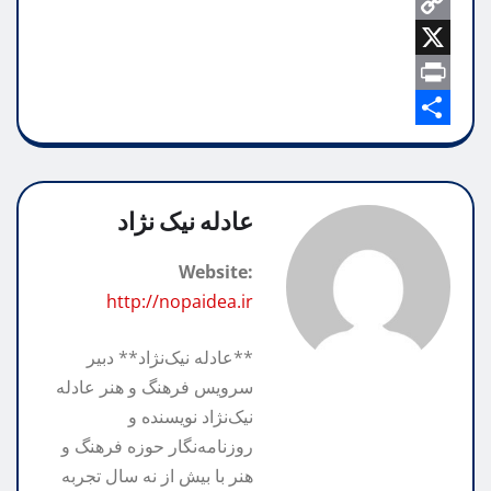
h
e
a
T
b
C
a
e
i
o
o
X
t
l
l
o
p
P
e
s
A
k
g
y
S
r
p
h
L
r
i
p
n
a
a
i
عادله نیک نژاد
m
n
r
t
Website:
k
e
http://nopaidea.ir
**عادله نیک‌نژاد** دبیر
سرویس فرهنگ و هنر عادله
نیک‌نژاد نویسنده و
روزنامه‌نگار حوزه فرهنگ و
هنر با بیش از نه سال تجربه