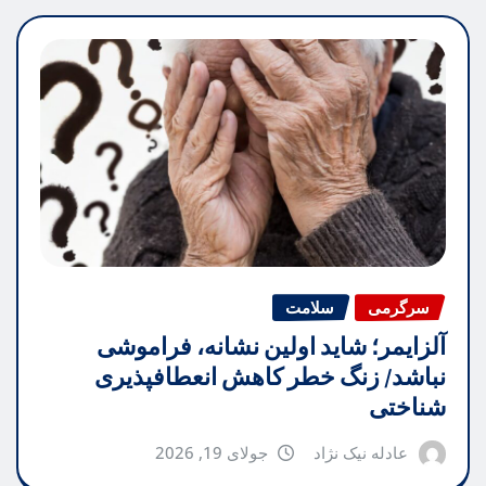
سرگرمی
سلامت
آلزایمر؛ شاید اولین نشانه، فراموشی
نباشد/ زنگ خطر کاهش انعطافپذیری
شناختی
عادله نیک نژاد
جولای 19, 2026