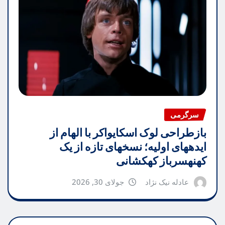
سرگرمی
بازطراحی لوک اسکایواکر با الهام از
ایدههای اولیه؛ نسخهای تازه از یک
کهنهسرباز کهکشانی
عادله نیک نژاد
جولای 30, 2026