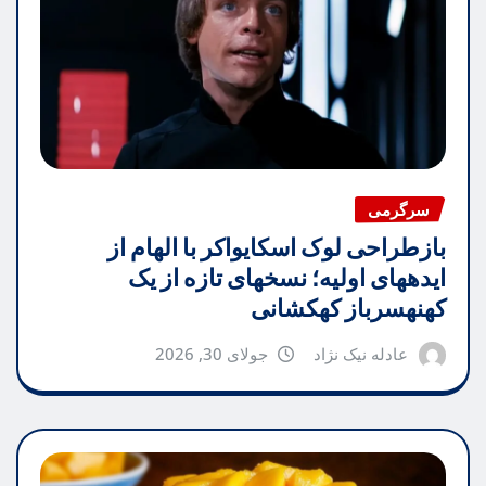
سرگرمی
بازطراحی لوک اسکایواکر با الهام از
ایدههای اولیه؛ نسخهای تازه از یک
کهنهسرباز کهکشانی
عادله نیک نژاد
جولای 30, 2026