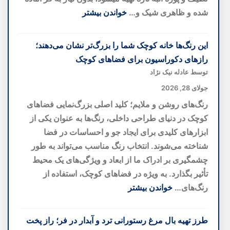
تازه
شده و ظاهری شیک و…
خواندن بیشتر
از
:
یک
دسر
این رنگ‌ها خانه کوچک شما را بزرگ‌تر نشان می‌دهند؛
کهنهسرباز
لایه‌ای
رازهای دکوراسیون برای فضاهای کوچک
کهکشانی
انبه؛
توسط عادله نیک نژاد
خوشمزه‌ترین
جولای 28, 2026
دسر
رنگ‌های روشن و ملایم؛ کلید اصلی بزرگ‌نمایی فضاهای
تابستانی
کوچک در دنیای طراحی داخلی، رنگ‌ها به عنوان یکی از
بدون
ابزارهای کلیدی برای ایجاد جو و احساسات در فضا
نیاز
شناخته می‌شوند. انتخاب رنگ مناسب می‌تواند به طور
به
چشمگیری بر ادراک ما از ابعاد و ویژگی‌های یک محیط
فر
تأثیر بگذارد. به ویژه در فضاهای کوچک، استفاده از
رنگ‌های…
خواندن بیشتر
:
این
طرز تهیه بال مرغ رستورانی ترد و آبدار در فر؛ راز پخت
رنگ‌ها