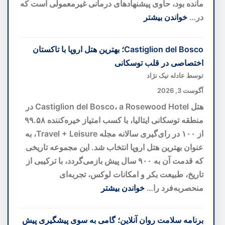
مانده بود، حاوی پیشنهادهای درمانی غیرمعمولی است که
در…
خواندن بیشتر
:
هوش
Castiglion del Bosco؛ بهترین هتل اروپا با تاکستان
مصنوعی
اختصاصی در قلب توسکانی
رمز
توسط عادله نیک نژاد
۴۰۰
آگوست 3, 2026
ساله
هتل Castiglion del Bosco، a Rosewood Hotel در
نسخه
منطقه توسکانی ایتالیا، با کسب امتیاز خیره‌کننده ۹۹.۵۸
خطی
از ۱۰۰ در رای‌گیری سالانه مجله Travel + Leisure، به
واتیکان
عنوان بهترین هتل اروپا انتخاب شد. این مجموعه تاریخی
را
که قدمت آن به ۹۰۰ سال پیش بازمی‌گردد، با ترکیبی از
کشف
تاریخ، طبیعت بکر و امکانات لوکس، تجربه‌ای
کرد
منحصربه‌فرد را…
خواندن بیشتر
:
Castiglion
برنامه سلامت روان آنلاین؛ گامی به سوی پیشگیری پیش