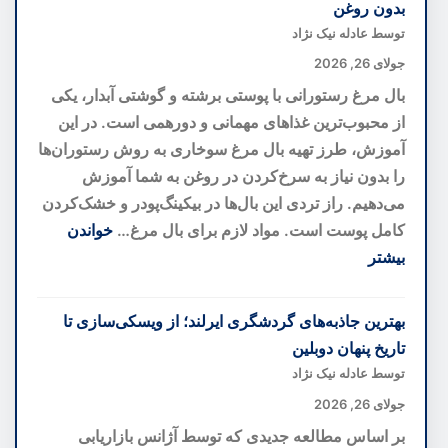
بدون روغن
خانه
توسط عادله نیک نژاد
کوچک
جولای 26, 2026
شما
بال مرغ رستورانی با پوستی برشته و گوشتی آبدار، یکی
را
از محبوب‌ترین غذاهای مهمانی و دورهمی است. در این
بزرگ‌تر
آموزش، طرز تهیه بال مرغ سوخاری به روش رستوران‌ها
نشان
را بدون نیاز به سرخ‌کردن در روغن به شما آموزش
می‌دهند؛
می‌دهیم. راز تردی این بال‌ها در بیکینگ‌پودر و خشک‌کردن
رازهای
کامل پوست است. مواد لازم برای بال مرغ…
خواندن
دکوراسیون
بیشتر
برای
:
فضاهای
طرز
بهترین جاذبه‌های گردشگری ایرلند؛ از ویسکی‌سازی تا
کوچک
تهیه
تاریخ پنهان دوبلین
بال
توسط عادله نیک نژاد
مرغ
جولای 26, 2026
رستورانی
بر اساس مطالعه جدیدی که توسط آژانس بازاریابی
ترد