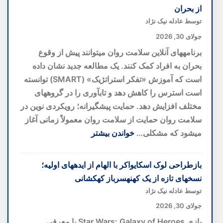
del
از بحران
Bosco؛
توسط عادله نیک نژاد
بهترین
جولای 30, 2026
هتل
برنامههای آنلاین سلامت روان میتوانند پیش از وقوع
اروپا
بحران به افراد کمک کنند. یک مطالعه جدید نشان داده
با
است که آموزش «تفکر استراتژیک» (SMART) توانسته
تاکستان
است استرس را کاهش دهد و تابآوری را در گروههای
اختصاصی
مختلف افزایش دهد. حمایت پیشگیرانه؛ رویکردی نوین در
در
سلامت روان حمایت از سلامت روان معمولاً زمانی آغاز
قلب
میشود که مشکلی…
خواندن بیشتر
توسکانی
:
برنامه
بازطراحی لوک اسکایواکر با الهام از ایدههای اولیه؛
سلامت
نسخهای تازه از یک کهنهسرباز کهکشانی
روان
توسط عادله نیک نژاد
آنلاین؛
جولای 30, 2026
گامی
بازی Star Wars: Galaxy of Heroes با معرفی