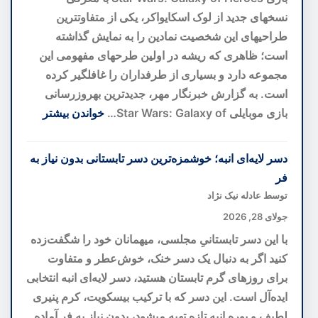
به
نسخهای جدید از لوک اسکایواکر، یکی از متفاوتترین
سوی
طراحیهای این شخصیت نمادین را به نمایش گذاشته
پیشگیری
است؛ ظاهری که ریشه در اولین طرحهای مفهومی این
پیش
مجموعه دارد و بسیاری از طرفداران را غافلگیر کرده
از
است. به گزارش خبرنگار مهر، جدیدترین بهروزرسانی
بحران
بازی موبایلی Star Wars: Galaxy of…
خواندن بیشتر
:
بازطراحی
دسر لایه‌ای انبه؛ خوشمزه‌ترین دسر تابستانی بدون نیاز به
لوک
فر
اسکایواکر
توسط عادله نیک نژاد
با
جولای 28, 2026
الهام
با این دسر تابستانیِ مجلسی، میهمانان خود را شگفت‌زده
از
کنید اگر به دنبال یک دسر خنک، خوش‌عطر و متفاوت
ایدههای
برای روزهای گرم تابستان هستید، دسر لایه‌ای انبه انتخابی
اولیه؛
ایده‌آل است. این دسر که با ترکیب بیسکویت، کرم پنیری
نسخهای
لطیف و پوره انبه تازه تهیه میشود، بدون نیاز به فر آماده