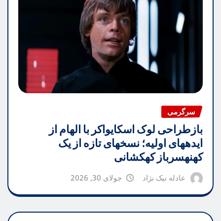
سرگرمی
بازطراحی لوک اسکایواکر با الهام از
ایدههای اولیه؛ نسخهای تازه از یک
کهنهسرباز کهکشانی
عادله نیک نژاد
جولای 30, 2026