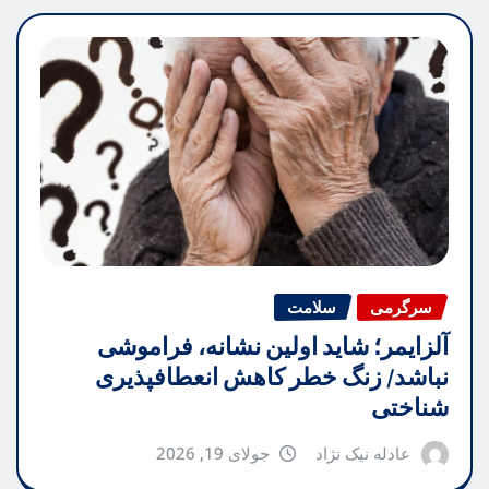
سرگرمی
سلامت
آلزایمر؛ شاید اولین نشانه، فراموشی
نباشد/ زنگ خطر کاهش انعطافپذیری
شناختی
عادله نیک نژاد
جولای 19, 2026