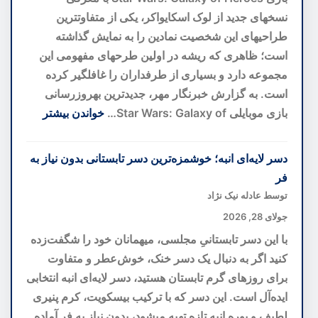
به
نسخهای جدید از لوک اسکایواکر، یکی از متفاوتترین
سوی
طراحیهای این شخصیت نمادین را به نمایش گذاشته
پیشگیری
است؛ ظاهری که ریشه در اولین طرحهای مفهومی این
پیش
مجموعه دارد و بسیاری از طرفداران را غافلگیر کرده
از
است. به گزارش خبرنگار مهر، جدیدترین بهروزرسانی
بحران
بازی موبایلی Star Wars: Galaxy of…
خواندن بیشتر
:
بازطراحی
دسر لایه‌ای انبه؛ خوشمزه‌ترین دسر تابستانی بدون نیاز به
لوک
فر
اسکایواکر
توسط عادله نیک نژاد
با
جولای 28, 2026
الهام
با این دسر تابستانیِ مجلسی، میهمانان خود را شگفت‌زده
از
کنید اگر به دنبال یک دسر خنک، خوش‌عطر و متفاوت
ایدههای
برای روزهای گرم تابستان هستید، دسر لایه‌ای انبه انتخابی
اولیه؛
ایده‌آل است. این دسر که با ترکیب بیسکویت، کرم پنیری
نسخهای
لطیف و پوره انبه تازه تهیه میشود، بدون نیاز به فر آماده