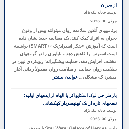
del
از بحران
Bosco؛
توسط عادله نیک نژاد
بهترین
جولای 30, 2026
هتل
برنامههای آنلاین سلامت روان میتوانند پیش از وقوع
اروپا
بحران به افراد کمک کنند. یک مطالعه جدید نشان داده
با
است که آموزش «تفکر استراتژیک» (SMART) توانسته
تاکستان
است استرس را کاهش دهد و تابآوری را در گروههای
اختصاصی
مختلف افزایش دهد. حمایت پیشگیرانه؛ رویکردی نوین در
در
سلامت روان حمایت از سلامت روان معمولاً زمانی آغاز
قلب
میشود که مشکلی…
خواندن بیشتر
توسکانی
:
برنامه
بازطراحی لوک اسکایواکر با الهام از ایدههای اولیه؛
سلامت
نسخهای تازه از یک کهنهسرباز کهکشانی
روان
توسط عادله نیک نژاد
آنلاین؛
جولای 30, 2026
گامی
بازی Star Wars: Galaxy of Heroes با معرفی