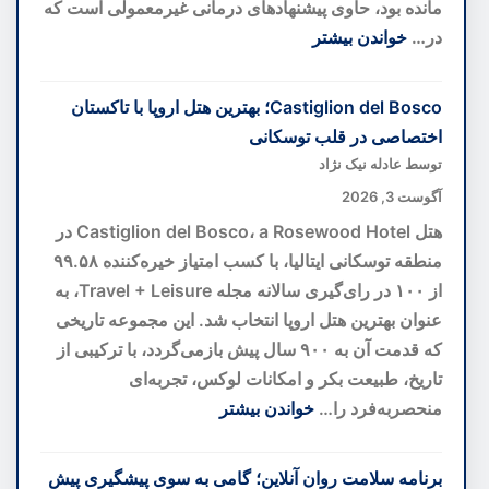
مانده بود، حاوی پیشنهادهای درمانی غیرمعمولی است که
در…
خواندن بیشتر
:
هوش
Castiglion del Bosco؛ بهترین هتل اروپا با تاکستان
مصنوعی
اختصاصی در قلب توسکانی
رمز
توسط عادله نیک نژاد
۴۰۰
آگوست 3, 2026
ساله
هتل Castiglion del Bosco، a Rosewood Hotel در
نسخه
منطقه توسکانی ایتالیا، با کسب امتیاز خیره‌کننده ۹۹.۵۸
خطی
از ۱۰۰ در رای‌گیری سالانه مجله Travel + Leisure، به
واتیکان
عنوان بهترین هتل اروپا انتخاب شد. این مجموعه تاریخی
را
که قدمت آن به ۹۰۰ سال پیش بازمی‌گردد، با ترکیبی از
کشف
تاریخ، طبیعت بکر و امکانات لوکس، تجربه‌ای
کرد
منحصربه‌فرد را…
خواندن بیشتر
:
Castiglion
برنامه سلامت روان آنلاین؛ گامی به سوی پیشگیری پیش