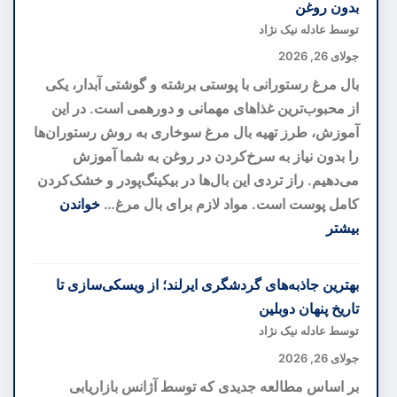
بدون روغن
خانه
توسط عادله نیک نژاد
کوچک
جولای 26, 2026
شما
بال مرغ رستورانی با پوستی برشته و گوشتی آبدار، یکی
را
از محبوب‌ترین غذاهای مهمانی و دورهمی است. در این
بزرگ‌تر
آموزش، طرز تهیه بال مرغ سوخاری به روش رستوران‌ها
نشان
را بدون نیاز به سرخ‌کردن در روغن به شما آموزش
می‌دهند؛
می‌دهیم. راز تردی این بال‌ها در بیکینگ‌پودر و خشک‌کردن
رازهای
کامل پوست است. مواد لازم برای بال مرغ…
خواندن
دکوراسیون
بیشتر
برای
:
فضاهای
طرز
بهترین جاذبه‌های گردشگری ایرلند؛ از ویسکی‌سازی تا
کوچک
تهیه
تاریخ پنهان دوبلین
بال
توسط عادله نیک نژاد
مرغ
جولای 26, 2026
رستورانی
بر اساس مطالعه جدیدی که توسط آژانس بازاریابی
ترد