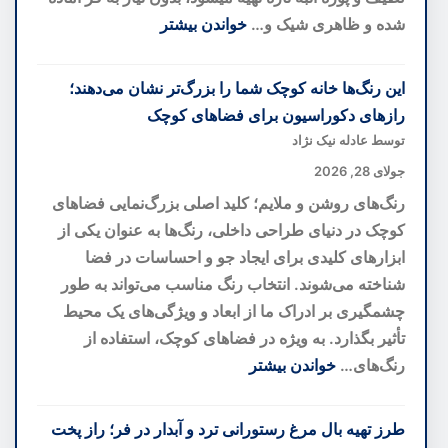
تازه
شده و ظاهری شیک و…
خواندن بیشتر
از
:
یک
دسر
این رنگ‌ها خانه کوچک شما را بزرگ‌تر نشان می‌دهند؛
کهنهسرباز
لایه‌ای
رازهای دکوراسیون برای فضاهای کوچک
کهکشانی
انبه؛
توسط عادله نیک نژاد
خوشمزه‌ترین
جولای 28, 2026
دسر
رنگ‌های روشن و ملایم؛ کلید اصلی بزرگ‌نمایی فضاهای
تابستانی
کوچک در دنیای طراحی داخلی، رنگ‌ها به عنوان یکی از
بدون
ابزارهای کلیدی برای ایجاد جو و احساسات در فضا
نیاز
شناخته می‌شوند. انتخاب رنگ مناسب می‌تواند به طور
به
چشمگیری بر ادراک ما از ابعاد و ویژگی‌های یک محیط
فر
تأثیر بگذارد. به ویژه در فضاهای کوچک، استفاده از
رنگ‌های…
خواندن بیشتر
:
این
طرز تهیه بال مرغ رستورانی ترد و آبدار در فر؛ راز پخت
رنگ‌ها