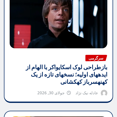
سرگرمی
بازطراحی لوک اسکایواکر با الهام از
ایدههای اولیه؛ نسخهای تازه از یک
کهنهسرباز کهکشانی
عادله نیک نژاد
جولای 30, 2026