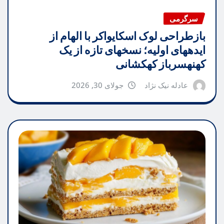
سرگرمی
بازطراحی لوک اسکایواکر با الهام از
ایدههای اولیه؛ نسخهای تازه از یک
کهنهسرباز کهکشانی
عادله نیک نژاد
جولای 30, 2026