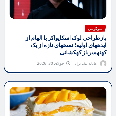
سرگرمی
بازطراحی لوک اسکایواکر با الهام از
ایدههای اولیه؛ نسخهای تازه از یک
کهنهسرباز کهکشانی
عادله نیک نژاد
جولای 30, 2026