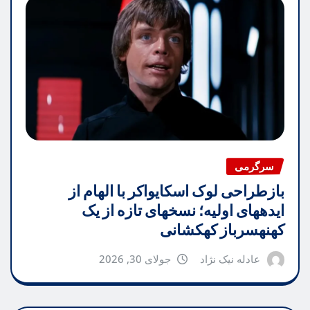
سرگرمی
بازطراحی لوک اسکایواکر با الهام از
ایدههای اولیه؛ نسخهای تازه از یک
کهنهسرباز کهکشانی
عادله نیک نژاد
جولای 30, 2026