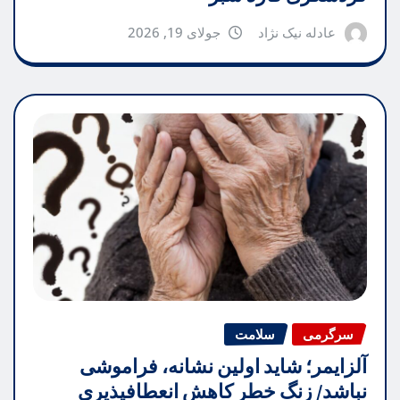
عادله نیک نژاد
جولای 19, 2026
سرگرمی
سلامت
آلزایمر؛ شاید اولین نشانه، فراموشی
نباشد/ زنگ خطر کاهش انعطافپذیری