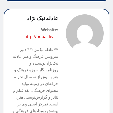
A
k
g
y
S
r
p
h
L
r
i
p
n
a
a
i
عادله نیک نژاد
m
n
r
t
Website:
k
e
http://nopaidea.ir
**عادله نیک‌نژاد** دبیر
سرویس فرهنگ و هنر عادله
نیک‌نژاد نویسنده و
روزنامه‌نگار حوزه فرهنگ و
هنر با بیش از نه سال تجربه
حرفه‌ای در زمینه تولید
محتوای فرهنگی، نقد فیلم و
تئاتر و گزارش‌نویسی هنری
است. تمرکز اصلی وی بر
پوشش رویدادهای فرهنگی و