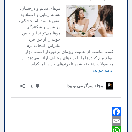
F
a
E