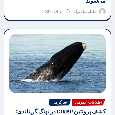
می‌شوند
عادله نیک نژاد
مه 24, 2026
اطلاعات عمومی
سرگرمی
کشف پروتئین CIRBP در نهنگ گرینلندی؛