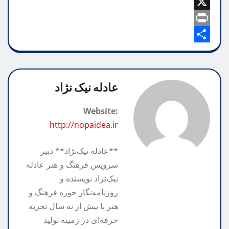
b
C
a
e
i
o
o
X
t
l
l
o
p
P
e
s
A
k
g
y
S
r
p
h
L
r
i
p
n
a
a
i
عادله نیک نژاد
m
n
r
t
Website:
k
e
http://nopaidea.ir
**عادله نیک‌نژاد** دبیر
سرویس فرهنگ و هنر عادله
نیک‌نژاد نویسنده و
روزنامه‌نگار حوزه فرهنگ و
هنر با بیش از نه سال تجربه
حرفه‌ای در زمینه تولید