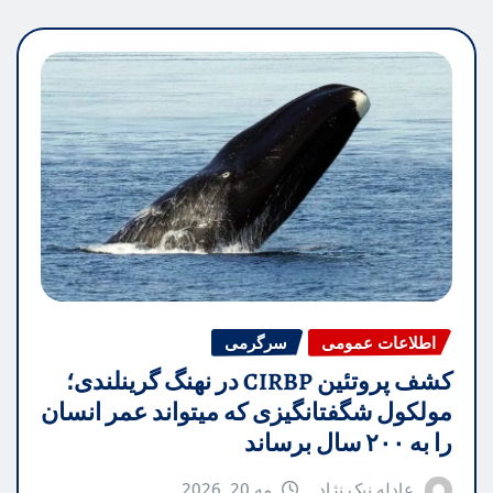
اطلاعات عمومی
سرگرمی
کشف پروتئین CIRBP در نهنگ گرینلندی؛
مولکول شگفتانگیزی که میتواند عمر انسان
را به ۲۰۰ سال برساند
عادله نیک نژاد
مه 20, 2026