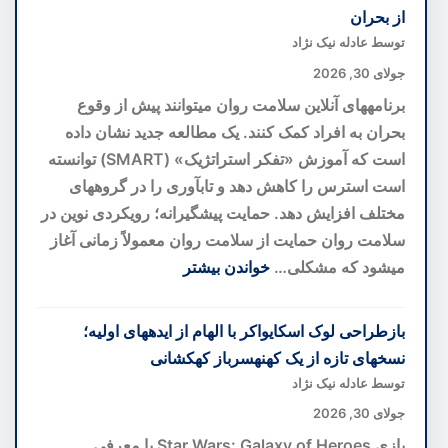
del
از بحران
Bosco؛
توسط عادله نیک نژاد
بهترین
جولای 30, 2026
هتل
برنامههای آنلاین سلامت روان میتوانند پیش از وقوع
اروپا
بحران به افراد کمک کنند. یک مطالعه جدید نشان داده
با
است که آموزش «تفکر استراتژیک» (SMART) توانسته
تاکستان
است استرس را کاهش دهد و تابآوری را در گروههای
اختصاصی
مختلف افزایش دهد. حمایت پیشگیرانه؛ رویکردی نوین در
در
سلامت روان حمایت از سلامت روان معمولاً زمانی آغاز
قلب
میشود که مشکلی…
خواندن بیشتر
توسکانی
:
برنامه
بازطراحی لوک اسکایواکر با الهام از ایدههای اولیه؛
سلامت
نسخهای تازه از یک کهنهسرباز کهکشانی
روان
توسط عادله نیک نژاد
آنلاین؛
جولای 30, 2026
گامی
بازی Star Wars: Galaxy of Heroes با معرفی