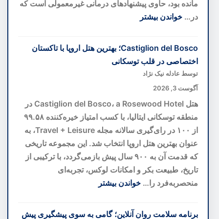
مانده بود، حاوی پیشنهادهای درمانی غیرمعمولی است که
در…
خواندن بیشتر
:
هوش
Castiglion del Bosco؛ بهترین هتل اروپا با تاکستان
مصنوعی
اختصاصی در قلب توسکانی
رمز
توسط عادله نیک نژاد
۴۰۰
آگوست 3, 2026
ساله
هتل Castiglion del Bosco، a Rosewood Hotel در
نسخه
منطقه توسکانی ایتالیا، با کسب امتیاز خیره‌کننده ۹۹.۵۸
خطی
از ۱۰۰ در رای‌گیری سالانه مجله Travel + Leisure، به
واتیکان
عنوان بهترین هتل اروپا انتخاب شد. این مجموعه تاریخی
را
که قدمت آن به ۹۰۰ سال پیش بازمی‌گردد، با ترکیبی از
کشف
تاریخ، طبیعت بکر و امکانات لوکس، تجربه‌ای
کرد
منحصربه‌فرد را…
خواندن بیشتر
:
Castiglion
برنامه سلامت روان آنلاین؛ گامی به سوی پیشگیری پیش