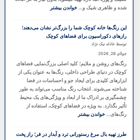
تازه
شده و ظاهری شیک و…
خواندن بیشتر
از
:
یک
دسر
این رنگ‌ها خانه کوچک شما را بزرگ‌تر نشان می‌دهند؛
کهنهسرباز
لایه‌ای
رازهای دکوراسیون برای فضاهای کوچک
کهکشانی
انبه؛
توسط عادله نیک نژاد
خوشمزه‌ترین
جولای 28, 2026
دسر
رنگ‌های روشن و ملایم؛ کلید اصلی بزرگ‌نمایی فضاهای
تابستانی
کوچک در دنیای طراحی داخلی، رنگ‌ها به عنوان یکی از
بدون
ابزارهای کلیدی برای ایجاد جو و احساسات در فضا
نیاز
شناخته می‌شوند. انتخاب رنگ مناسب می‌تواند به طور
به
چشمگیری بر ادراک ما از ابعاد و ویژگی‌های یک محیط
فر
تأثیر بگذارد. به ویژه در فضاهای کوچک، استفاده از
رنگ‌های…
خواندن بیشتر
:
این
طرز تهیه بال مرغ رستورانی ترد و آبدار در فر؛ راز پخت
رنگ‌ها