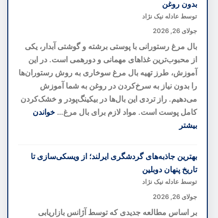
بدون روغن
خانه
توسط عادله نیک نژاد
کوچک
جولای 26, 2026
شما
بال مرغ رستورانی با پوستی برشته و گوشتی آبدار، یکی
را
از محبوب‌ترین غذاهای مهمانی و دورهمی است. در این
بزرگ‌تر
آموزش، طرز تهیه بال مرغ سوخاری به روش رستوران‌ها
نشان
را بدون نیاز به سرخ‌کردن در روغن به شما آموزش
می‌دهند؛
می‌دهیم. راز تردی این بال‌ها در بیکینگ‌پودر و خشک‌کردن
رازهای
کامل پوست است. مواد لازم برای بال مرغ…
خواندن
دکوراسیون
بیشتر
برای
:
فضاهای
طرز
بهترین جاذبه‌های گردشگری ایرلند؛ از ویسکی‌سازی تا
کوچک
تهیه
تاریخ پنهان دوبلین
بال
توسط عادله نیک نژاد
مرغ
جولای 26, 2026
رستورانی
بر اساس مطالعه جدیدی که توسط آژانس بازاریابی
ترد