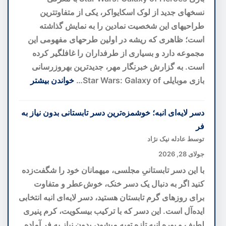
به
نسخهای جدید از لوک اسکایواکر، یکی از متفاوتترین
سوی
طراحیهای این شخصیت نمادین را به نمایش گذاشته
پیشگیری
است؛ ظاهری که ریشه در اولین طرحهای مفهومی این
پیش
مجموعه دارد و بسیاری از طرفداران را غافلگیر کرده
از
است. به گزارش خبرنگار مهر، جدیدترین بهروزرسانی
بحران
بازی موبایلی Star Wars: Galaxy of…
خواندن بیشتر
:
بازطراحی
دسر لایه‌ای انبه؛ خوشمزه‌ترین دسر تابستانی بدون نیاز به
لوک
فر
اسکایواکر
توسط عادله نیک نژاد
با
جولای 28, 2026
الهام
با این دسر تابستانیِ مجلسی، میهمانان خود را شگفت‌زده
از
کنید اگر به دنبال یک دسر خنک، خوش‌عطر و متفاوت
ایدههای
برای روزهای گرم تابستان هستید، دسر لایه‌ای انبه انتخابی
اولیه؛
ایده‌آل است. این دسر که با ترکیب بیسکویت، کرم پنیری
نسخهای
لطیف و پوره انبه تازه تهیه میشود، بدون نیاز به فر آماده