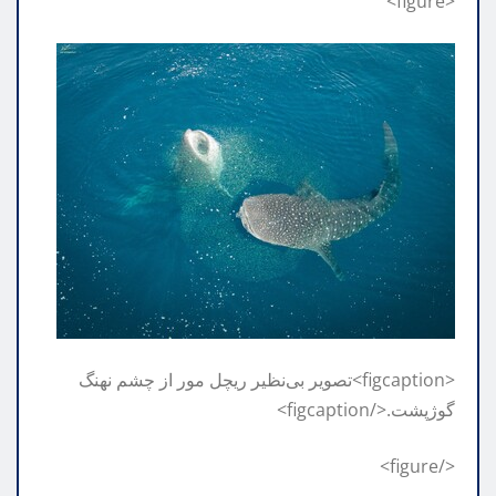
<figure>
<figcaption>تصویر بی‌نظیر ریچل مور از چشم نهنگ
گوژپشت.</figcaption>
</figure>