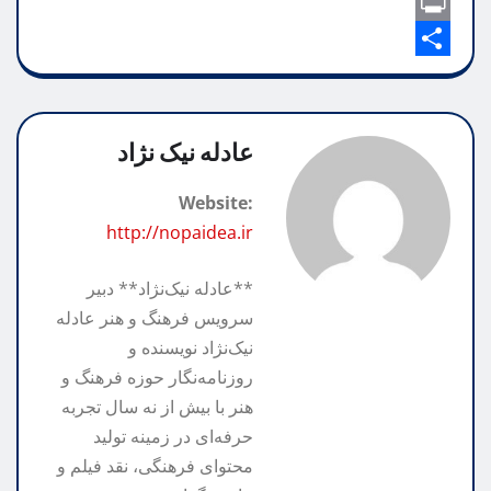
o
o
X
t
l
l
o
p
P
e
s
A
k
g
y
S
r
p
h
L
r
i
p
n
a
a
i
عادله نیک نژاد
m
n
r
t
Website:
k
e
http://nopaidea.ir
**عادله نیک‌نژاد** دبیر
سرویس فرهنگ و هنر عادله
نیک‌نژاد نویسنده و
روزنامه‌نگار حوزه فرهنگ و
هنر با بیش از نه سال تجربه
حرفه‌ای در زمینه تولید
محتوای فرهنگی، نقد فیلم و