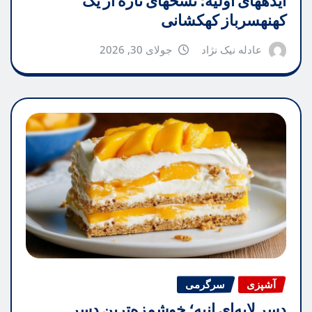
ایدههای اولیه؛ نسخهای تازه از یک
کهنهسرباز کهکشانی
عادله نیک نژاد
جولای 30, 2026
آشپزی
سرگرمی
دسر لایه‌ای انبه؛ خوشمزه‌ترین دسر