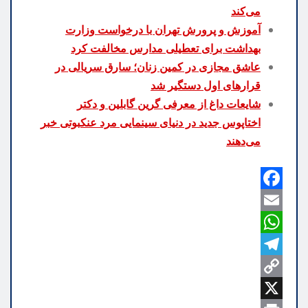
می‌کند
آموزش و پرورش تهران با درخواست وزارت
بهداشت برای تعطیلی مدارس مخالفت کرد
عاشق مجازی در کمین زنان؛ سارق سریالی در
قرارهای اول دستگیر شد
شایعات داغ از معرفی گرین گابلین و دکتر
اختاپوس جدید در دنیای سینمایی مرد عنکبوتی خبر
می‌دهند
F
a
E
m
W
c
h
e
a
T
b
C
a
e
i