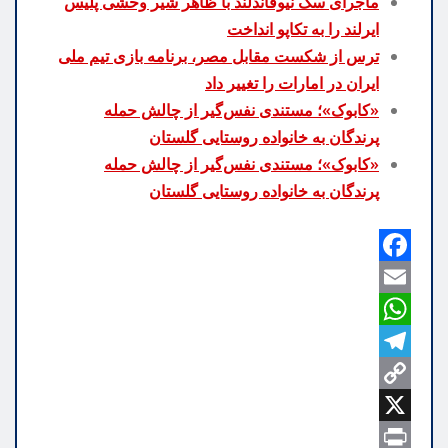
ماجرای سگ نیوفاندلند با ظاهر شیر وحشی پلیس
ایرلند را به تکاپو انداخت
ترس از شکست مقابل مصر، برنامه بازی تیم ملی
ایران در امارات را تغییر داد
«کابوک»؛ مستندی نفس‌گیر از چالش حمله
پرندگان به خانواده روستایی گلستان
«کابوک»؛ مستندی نفس‌گیر از چالش حمله
پرندگان به خانواده روستایی گلستان
F
a
E
m
W
c
h
e
a
T
b
C
a
e
i
o
o
X
t
l
l