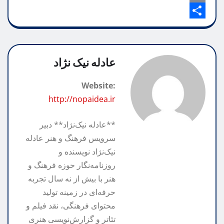
o
p
P
e
s
A
k
g
y
S
r
p
h
L
r
i
p
n
a
a
i
عادله نیک نژاد
m
n
r
t
Website:
k
e
http://nopaidea.ir
**عادله نیک‌نژاد** دبیر
سرویس فرهنگ و هنر عادله
نیک‌نژاد نویسنده و
روزنامه‌نگار حوزه فرهنگ و
هنر با بیش از نه سال تجربه
حرفه‌ای در زمینه تولید
محتوای فرهنگی، نقد فیلم و
تئاتر و گزارش‌نویسی هنری