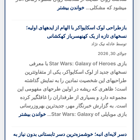
قلب
میشود که مشکلی…
خواندن بیشتر
توسکانی
:
برنامه
بازطراحی لوک اسکایواکر با الهام از ایدههای اولیه؛
سلامت
نسخهای تازه از یک کهنهسرباز کهکشانی
روان
توسط عادله نیک نژاد
آنلاین؛
جولای 30, 2026
گامی
بازی Star Wars: Galaxy of Heroes با معرفی
به
نسخهای جدید از لوک اسکایواکر، یکی از متفاوتترین
سوی
طراحیهای این شخصیت نمادین را به نمایش گذاشته
پیشگیری
است؛ ظاهری که ریشه در اولین طرحهای مفهومی این
پیش
مجموعه دارد و بسیاری از طرفداران را غافلگیر کرده
از
است. به گزارش خبرنگار مهر، جدیدترین بهروزرسانی
بحران
بازی موبایلی Star Wars: Galaxy of…
خواندن بیشتر
:
بازطراحی
دسر لایه‌ای انبه؛ خوشمزه‌ترین دسر تابستانی بدون نیاز به
لوک