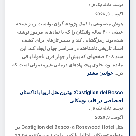
اصالت
توسط عادله نیک نژاد
توضیح
در
داده
آگوست 3, 2026
سفره‌های
است
هوش مصنوعی با کمک پژوهشگران توانست رمز نسخه
شمالی
خطی ۴۰۰ ساله واتیکان را که با نمادهای مرموز نوشته
شده بود، رمزگشایی کند و مسیر تازهای برای کشف
اسناد تاریخی ناشناخته در سراسر جهان ایجاد کند. این
سند ۴۰۸ صفحهای که بیش از چهار قرن ناخوانا باقی
مانده بود، حاوی پیشنهادهای درمانی غیرمعمولی است که
در…
خواندن بیشتر
:
هوش
Castiglion del Bosco؛ بهترین هتل اروپا با تاکستان
مصنوعی
اختصاصی در قلب توسکانی
رمز
توسط عادله نیک نژاد
۴۰۰
آگوست 3, 2026
ساله
هتل Castiglion del Bosco، a Rosewood Hotel در
نسخه
منطقه توسکانی ایتالیا، با کسب امتیاز خیره‌کننده ۹۹.۵۸