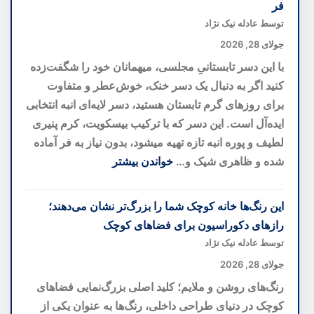
فر
اسکایواکر
توسط عادله نیک نژاد
با
جولای 28, 2026
الهام
با این دسر تابستانیِ مجلسی، میهمانان خود را شگفت‌زده
از
کنید اگر به دنبال یک دسر خنک، خوش‌عطر و متفاوت
ایدههای
برای روزهای گرم تابستان هستید، دسر لایه‌ای انبه انتخابی
اولیه؛
ایده‌آل است. این دسر که با ترکیب بیسکویت، کرم پنیری
نسخهای
لطیف و پوره انبه تازه تهیه میشود، بدون نیاز به فر آماده
تازه
شده و ظاهری شیک و…
خواندن بیشتر
از
:
یک
دسر
این رنگ‌ها خانه کوچک شما را بزرگ‌تر نشان می‌دهند؛
کهنهسرباز
لایه‌ای
رازهای دکوراسیون برای فضاهای کوچک
کهکشانی
انبه؛
توسط عادله نیک نژاد
خوشمزه‌ترین
جولای 28, 2026
دسر
رنگ‌های روشن و ملایم؛ کلید اصلی بزرگ‌نمایی فضاهای
تابستانی
کوچک در دنیای طراحی داخلی، رنگ‌ها به عنوان یکی از
بدون