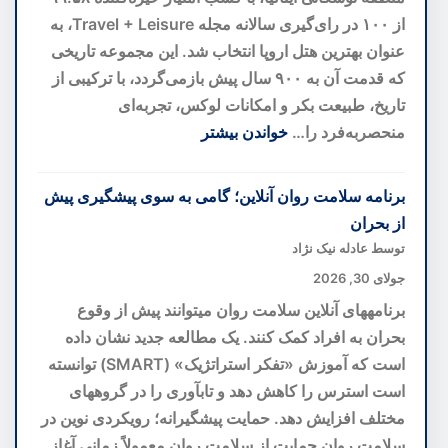
خطی
از ۱۰۰ در رای‌گیری سالانه مجله Travel + Leisure، به
واتیکان
عنوان بهترین هتل اروپا انتخاب شد. این مجموعه تاریخی
را
که قدمت آن به ۹۰۰ سال پیش بازمی‌گردد، با ترکیبی از
کشف
تاریخ، طبیعت بکر و امکانات لوکس، تجربه‌ای
کرد
منحصربه‌فرد را…
خواندن بیشتر
:
Castiglion
برنامه سلامت روان آنلاین؛ گامی به سوی پیشگیری پیش
del
از بحران
Bosco؛
توسط عادله نیک نژاد
بهترین
جولای 30, 2026
هتل
برنامههای آنلاین سلامت روان میتوانند پیش از وقوع
اروپا
بحران به افراد کمک کنند. یک مطالعه جدید نشان داده
با
است که آموزش «تفکر استراتژیک» (SMART) توانسته
تاکستان
است استرس را کاهش دهد و تابآوری را در گروههای
اختصاصی
مختلف افزایش دهد. حمایت پیشگیرانه؛ رویکردی نوین در
در
سلامت روان حمایت از سلامت روان معمولاً زمانی آغاز