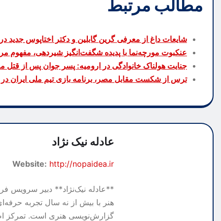
مطالب مرتبط
شایعات داغ از معرفی گرین گابلین و دکتر اختاپوس جدید در 
عنکبوت مورچه‌نما با پدیده شگفت‌انگیز شیردهی، مفهوم مر
جنایت هولناک خانوادگی در ارومیه: پسر جوان پس از قتل 
ترس از شکست مقابل مصر، برنامه بازی تیم ملی ایران در ام
عادله نیک نژاد
Website:
http://nopaidea.ir
**عادله نیک‌نژاد** دبیر سرویس فرهن
هنر با بیش از نه سال تجربه حرفه‌ای
گزارش‌نویسی هنری است. تمرکز اص