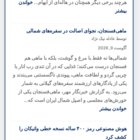
هرچند برخی دیگر همچنان در هاله‌ای از ابهام…
خواندن
بیشتر
:
۱۰
ماهی‌فسنجان، نجوای اصالت در سفره‌های شمالی
پدیده
توسط عادله نیک نژاد
عجیب
آگوست 9, 2026
طبیعت؛
شمالی‌ها نه فقط با مرغ و گوشت، بلکه با ماهی هم
از
فسنجان درست می‌کنند؛ غذایی که در آن تندی رب انار با
سنگ‌های
چربی گردو و لطافت ماهی، پیوندی ناگسستنی می‌بندند و
متحرک
یکی از یادگارهای ارزشمند سفره‌های گیلانی به شمار
تا
می‌رود. به گزارش خبرنگار مهر، ماهی‌فسنجان یکی از
آبشار
خورش‌های مجلسی و اصیل شمال ایران است که…
خونین
خواندن بیشتر
که
:
علم
ماهی‌فسنجان،
هوش مصنوعی رمز ۴۰۰ ساله نسخه خطی واتیکان را
آن‌ها
نجوای
کشف کرد
را