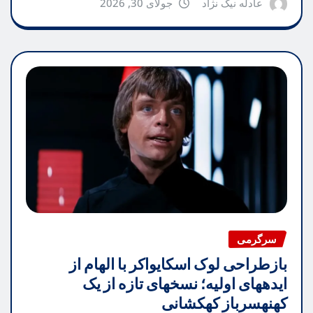
عادله نیک نژاد
جولای 30, 2026
سرگرمی
بازطراحی لوک اسکایواکر با الهام از
ایدههای اولیه؛ نسخهای تازه از یک
کهنهسرباز کهکشانی