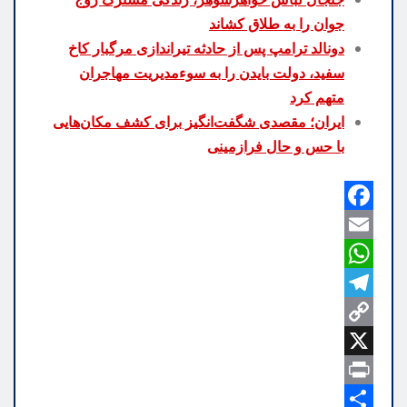
جوان را به طلاق کشاند
دونالد ترامپ پس از حادثه تیراندازی مرگبار کاخ
سفید، دولت بایدن را به سوءمدیریت مهاجران
متهم کرد
ایران؛ مقصدی شگفت‌انگیز برای کشف مکان‌هایی
با حس و حال فرازمینی
F
a
E
m
W
c
h
e
a
T
b
C
a
e
i
o
o
X
t
l
l
o
p
P
e
s