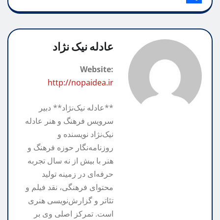
A
k
g
y
S
r
p
h
L
r
i
p
n
a
a
i
عادله نیک نژاد
m
n
r
t
Website:
k
e
http://nopaidea.ir
**عادله نیک‌نژاد** دبیر
سرویس فرهنگ و هنر عادله
نیک‌نژاد نویسنده و
روزنامه‌نگار حوزه فرهنگ و
هنر با بیش از نه سال تجربه
حرفه‌ای در زمینه تولید
محتوای فرهنگی، نقد فیلم و
تئاتر و گزارش‌نویسی هنری
است. تمرکز اصلی وی بر