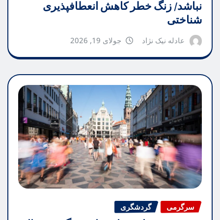
نباشد/ زنگ خطر کاهش انعطافپذیری
شناختی
عادله نیک نژاد
جولای 19, 2026
سرگرمی
گردشگری