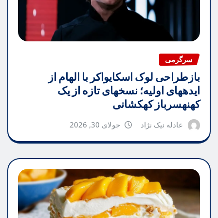
سرگرمی
بازطراحی لوک اسکایواکر با الهام از
ایدههای اولیه؛ نسخهای تازه از یک
کهنهسرباز کهکشانی
عادله نیک نژاد
جولای 30, 2026