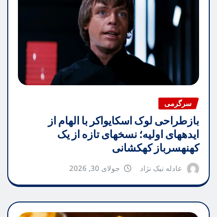
سرگرمی
بازطراحی لوک اسکایواکر با الهام از
ایدههای اولیه؛ نسخهای تازه از یک
کهنهسرباز کهکشانی
عادله نیک نژاد
جولای 30, 2026