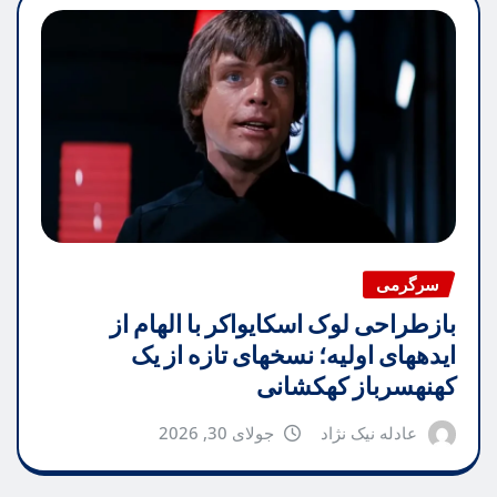
سرگرمی
بازطراحی لوک اسکایواکر با الهام از
ایدههای اولیه؛ نسخهای تازه از یک
کهنهسرباز کهکشانی
عادله نیک نژاد
جولای 30, 2026