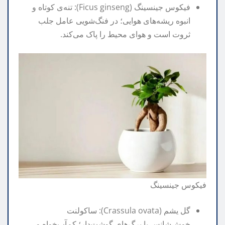
فیکوس جینسینگ (Ficus ginseng): تنه‌ی کوتاه و
انبوه ریشه‌های هوایی؛ در فنگ‌شویی عامل جلب
ثروت است و هوای محیط را پاک می‌کند.
فیکوس جینسینگ
گل یشم (Crassula ovata): ساکولنت
خوش‌شانس با برگ‌های گوشت‌دار؛ کم‌آب‌خواه و