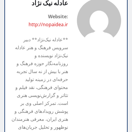
p
n
a
a
i
عادله نیک نژاد
m
n
r
t
Website:
k
e
http://nopaidea.ir
**عادله نیک‌نژاد** دبیر
سرویس فرهنگ و هنر عادله
نیک‌نژاد نویسنده و
روزنامه‌نگار حوزه فرهنگ و
هنر با بیش از نه سال تجربه
حرفه‌ای در زمینه تولید
محتوای فرهنگی، نقد فیلم و
تئاتر و گزارش‌نویسی هنری
است. تمرکز اصلی وی بر
پوشش رویدادهای فرهنگی و
هنری ایران، معرفی هنرمندان
نوظهور و تحلیل جریان‌های