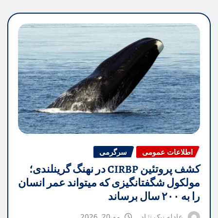
اطلاعات عمومی
سرگرمی
کشف پروتئین CIRBP در نهنگ گرینلندی؛
مولکول شگفتانگیزی که میتواند عمر انسان
را به ۲۰۰ سال برساند
عادله نیک نژاد
مه 20, 2026