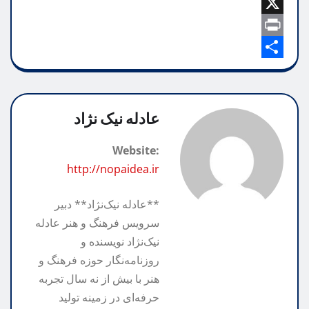
b
C
a
e
i
o
o
X
t
l
l
o
p
P
e
s
A
k
g
y
S
r
p
h
L
r
i
p
n
a
a
i
عادله نیک نژاد
m
n
r
t
Website:
k
e
http://nopaidea.ir
**عادله نیک‌نژاد** دبیر
سرویس فرهنگ و هنر عادله
نیک‌نژاد نویسنده و
روزنامه‌نگار حوزه فرهنگ و
هنر با بیش از نه سال تجربه
حرفه‌ای در زمینه تولید