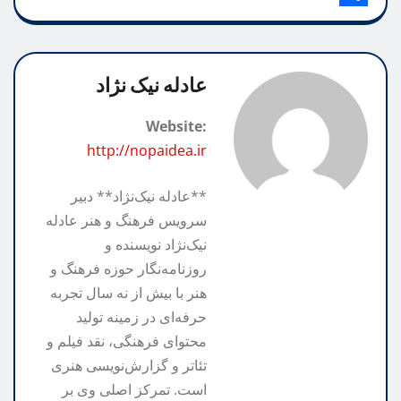
A
k
g
y
S
r
p
h
L
r
i
p
n
a
a
i
عادله نیک نژاد
m
n
r
t
Website:
k
e
http://nopaidea.ir
**عادله نیک‌نژاد** دبیر
سرویس فرهنگ و هنر عادله
نیک‌نژاد نویسنده و
روزنامه‌نگار حوزه فرهنگ و
هنر با بیش از نه سال تجربه
حرفه‌ای در زمینه تولید
محتوای فرهنگی، نقد فیلم و
تئاتر و گزارش‌نویسی هنری
است. تمرکز اصلی وی بر