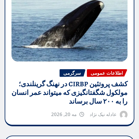
اطلاعات عمومی
سرگرمی
کشف پروتئین CIRBP در نهنگ گرینلندی؛
مولکول شگفتانگیزی که میتواند عمر انسان
را به ۲۰۰ سال برساند
عادله نیک نژاد
مه 20, 2026