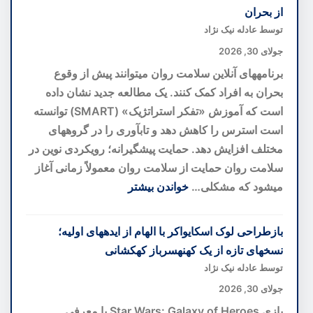
del
از بحران
Bosco؛
توسط عادله نیک نژاد
بهترین
جولای 30, 2026
هتل
برنامههای آنلاین سلامت روان میتوانند پیش از وقوع
اروپا
بحران به افراد کمک کنند. یک مطالعه جدید نشان داده
با
است که آموزش «تفکر استراتژیک» (SMART) توانسته
تاکستان
است استرس را کاهش دهد و تابآوری را در گروههای
اختصاصی
مختلف افزایش دهد. حمایت پیشگیرانه؛ رویکردی نوین در
در
سلامت روان حمایت از سلامت روان معمولاً زمانی آغاز
قلب
میشود که مشکلی…
خواندن بیشتر
توسکانی
:
برنامه
بازطراحی لوک اسکایواکر با الهام از ایدههای اولیه؛
سلامت
نسخهای تازه از یک کهنهسرباز کهکشانی
روان
توسط عادله نیک نژاد
آنلاین؛
جولای 30, 2026
گامی
بازی Star Wars: Galaxy of Heroes با معرفی