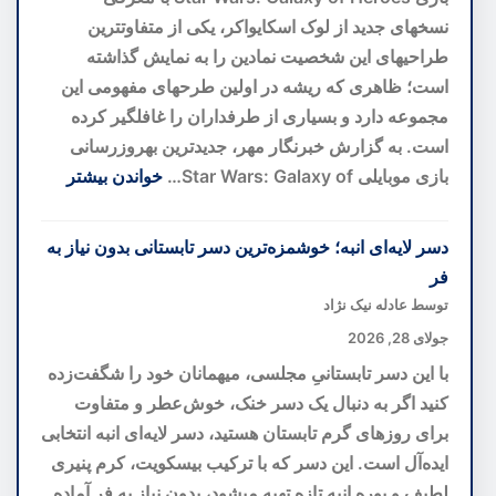
به
نسخهای جدید از لوک اسکایواکر، یکی از متفاوتترین
سوی
طراحیهای این شخصیت نمادین را به نمایش گذاشته
پیشگیری
است؛ ظاهری که ریشه در اولین طرحهای مفهومی این
پیش
مجموعه دارد و بسیاری از طرفداران را غافلگیر کرده
از
است. به گزارش خبرنگار مهر، جدیدترین بهروزرسانی
بحران
بازی موبایلی Star Wars: Galaxy of…
خواندن بیشتر
:
بازطراحی
دسر لایه‌ای انبه؛ خوشمزه‌ترین دسر تابستانی بدون نیاز به
لوک
فر
اسکایواکر
توسط عادله نیک نژاد
با
جولای 28, 2026
الهام
با این دسر تابستانیِ مجلسی، میهمانان خود را شگفت‌زده
از
کنید اگر به دنبال یک دسر خنک، خوش‌عطر و متفاوت
ایدههای
برای روزهای گرم تابستان هستید، دسر لایه‌ای انبه انتخابی
اولیه؛
ایده‌آل است. این دسر که با ترکیب بیسکویت، کرم پنیری
نسخهای
لطیف و پوره انبه تازه تهیه میشود، بدون نیاز به فر آماده