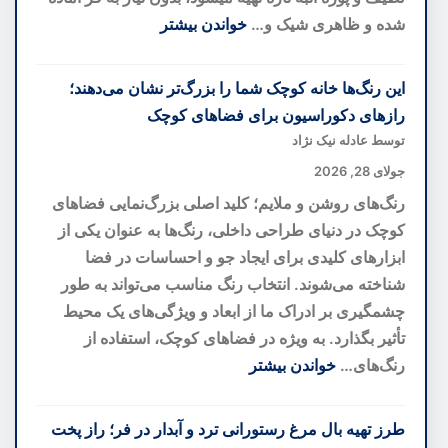
تازه
شده و ظاهری شیک و…
خواندن بیشتر
از
:
یک
دسر
این رنگ‌ها خانه کوچک شما را بزرگ‌تر نشان می‌دهند؛
کهنهسرباز
لایه‌ای
رازهای دکوراسیون برای فضاهای کوچک
کهکشانی
انبه؛
توسط عادله نیک نژاد
خوشمزه‌ترین
جولای 28, 2026
دسر
رنگ‌های روشن و ملایم؛ کلید اصلی بزرگ‌نمایی فضاهای
تابستانی
کوچک در دنیای طراحی داخلی، رنگ‌ها به عنوان یکی از
بدون
ابزارهای کلیدی برای ایجاد جو و احساسات در فضا
نیاز
شناخته می‌شوند. انتخاب رنگ مناسب می‌تواند به طور
به
چشمگیری بر ادراک ما از ابعاد و ویژگی‌های یک محیط
فر
تأثیر بگذارد. به ویژه در فضاهای کوچک، استفاده از
رنگ‌های…
خواندن بیشتر
:
این
طرز تهیه بال مرغ رستورانی ترد و آبدار در فر؛ راز پخت
رنگ‌ها