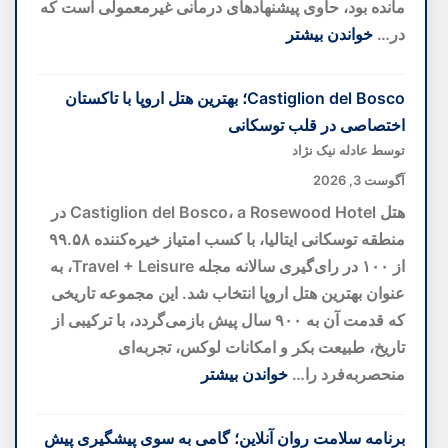
مانده بود، حاوی پیشنهادهای درمانی غیرمعمولی است که
در…
خواندن بیشتر
:
هوش
Castiglion del Bosco؛ بهترین هتل اروپا با تاکستان
مصنوعی
اختصاصی در قلب توسکانی
رمز
توسط عادله نیک نژاد
۴۰۰
آگوست 3, 2026
ساله
هتل Castiglion del Bosco، a Rosewood Hotel در
نسخه
منطقه توسکانی ایتالیا، با کسب امتیاز خیره‌کننده ۹۹.۵۸
خطی
از ۱۰۰ در رای‌گیری سالانه مجله Travel + Leisure، به
واتیکان
عنوان بهترین هتل اروپا انتخاب شد. این مجموعه تاریخی
را
که قدمت آن به ۹۰۰ سال پیش بازمی‌گردد، با ترکیبی از
کشف
تاریخ، طبیعت بکر و امکانات لوکس، تجربه‌ای
کرد
منحصربه‌فرد را…
خواندن بیشتر
:
Castiglion
برنامه سلامت روان آنلاین؛ گامی به سوی پیشگیری پیش