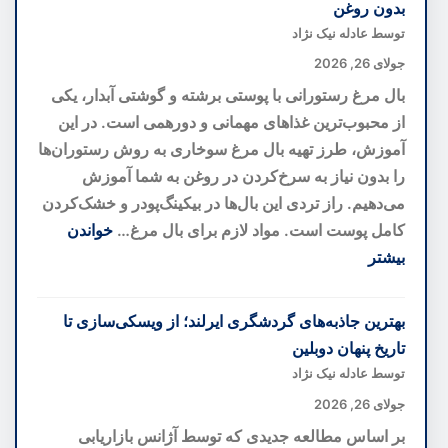
بدون روغن
خانه
توسط عادله نیک نژاد
کوچک
جولای 26, 2026
شما
بال مرغ رستورانی با پوستی برشته و گوشتی آبدار، یکی
را
از محبوب‌ترین غذاهای مهمانی و دورهمی است. در این
بزرگ‌تر
آموزش، طرز تهیه بال مرغ سوخاری به روش رستوران‌ها
نشان
را بدون نیاز به سرخ‌کردن در روغن به شما آموزش
می‌دهند؛
می‌دهیم. راز تردی این بال‌ها در بیکینگ‌پودر و خشک‌کردن
رازهای
کامل پوست است. مواد لازم برای بال مرغ…
خواندن
دکوراسیون
بیشتر
برای
:
فضاهای
طرز
بهترین جاذبه‌های گردشگری ایرلند؛ از ویسکی‌سازی تا
کوچک
تهیه
تاریخ پنهان دوبلین
بال
توسط عادله نیک نژاد
مرغ
جولای 26, 2026
رستورانی
بر اساس مطالعه جدیدی که توسط آژانس بازاریابی
ترد