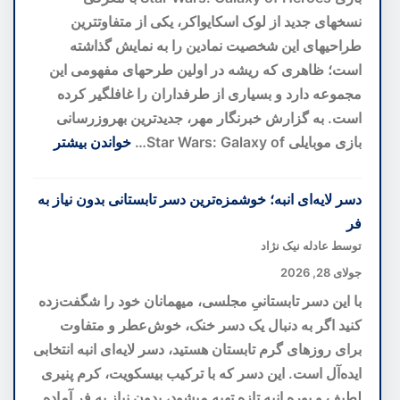
به
نسخهای جدید از لوک اسکایواکر، یکی از متفاوتترین
سوی
طراحیهای این شخصیت نمادین را به نمایش گذاشته
پیشگیری
است؛ ظاهری که ریشه در اولین طرحهای مفهومی این
پیش
مجموعه دارد و بسیاری از طرفداران را غافلگیر کرده
از
است. به گزارش خبرنگار مهر، جدیدترین بهروزرسانی
بحران
بازی موبایلی Star Wars: Galaxy of…
خواندن بیشتر
:
بازطراحی
دسر لایه‌ای انبه؛ خوشمزه‌ترین دسر تابستانی بدون نیاز به
لوک
فر
اسکایواکر
توسط عادله نیک نژاد
با
جولای 28, 2026
الهام
با این دسر تابستانیِ مجلسی، میهمانان خود را شگفت‌زده
از
کنید اگر به دنبال یک دسر خنک، خوش‌عطر و متفاوت
ایدههای
برای روزهای گرم تابستان هستید، دسر لایه‌ای انبه انتخابی
اولیه؛
ایده‌آل است. این دسر که با ترکیب بیسکویت، کرم پنیری
نسخهای
لطیف و پوره انبه تازه تهیه میشود، بدون نیاز به فر آماده