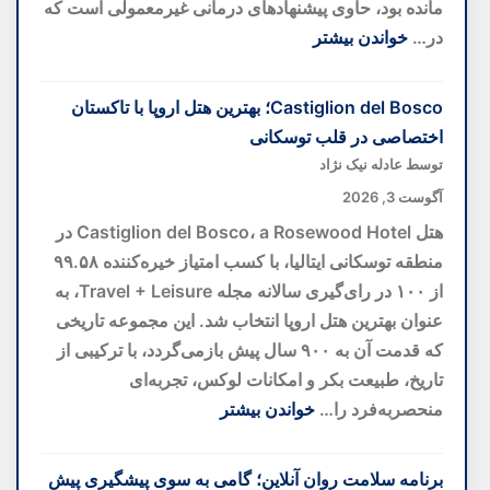
مانده بود، حاوی پیشنهادهای درمانی غیرمعمولی است که
در…
خواندن بیشتر
:
هوش
Castiglion del Bosco؛ بهترین هتل اروپا با تاکستان
مصنوعی
اختصاصی در قلب توسکانی
رمز
توسط عادله نیک نژاد
۴۰۰
آگوست 3, 2026
ساله
هتل Castiglion del Bosco، a Rosewood Hotel در
نسخه
منطقه توسکانی ایتالیا، با کسب امتیاز خیره‌کننده ۹۹.۵۸
خطی
از ۱۰۰ در رای‌گیری سالانه مجله Travel + Leisure، به
واتیکان
عنوان بهترین هتل اروپا انتخاب شد. این مجموعه تاریخی
را
که قدمت آن به ۹۰۰ سال پیش بازمی‌گردد، با ترکیبی از
کشف
تاریخ، طبیعت بکر و امکانات لوکس، تجربه‌ای
کرد
منحصربه‌فرد را…
خواندن بیشتر
:
Castiglion
برنامه سلامت روان آنلاین؛ گامی به سوی پیشگیری پیش