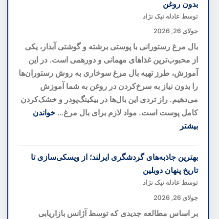
بدون روغن
خانه
توسط عادله نیک نژاد
کوچک
جولای 26, 2026
شما
بال مرغ رستورانی با پوستی برشته و گوشتی آبدار، یکی
را
از محبوب‌ترین غذاهای مهمانی و دورهمی است. در این
بزرگ‌تر
آموزش، طرز تهیه بال مرغ سوخاری به روش رستوران‌ها
نشان
را بدون نیاز به سرخ‌کردن در روغن به شما آموزش
می‌دهند؛
می‌دهیم. راز تردی این بال‌ها در بیکینگ‌پودر و خشک‌کردن
رازهای
کامل پوست است. مواد لازم برای بال مرغ…
خواندن
دکوراسیون
بیشتر
برای
:
فضاهای
طرز
بهترین جاذبه‌های گردشگری ایرلند؛ از ویسکی‌سازی تا
کوچک
تهیه
تاریخ پنهان دوبلین
بال
توسط عادله نیک نژاد
مرغ
جولای 26, 2026
رستورانی
بر اساس مطالعه جدیدی که توسط آژانس بازاریابی
ترد