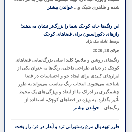
تازه
شده و ظاهری شیک و…
خواندن بیشتر
از
:
یک
دسر
این رنگ‌ها خانه کوچک شما را بزرگ‌تر نشان می‌دهند؛
کهنهسرباز
لایه‌ای
رازهای دکوراسیون برای فضاهای کوچک
کهکشانی
انبه؛
توسط عادله نیک نژاد
خوشمزه‌ترین
جولای 28, 2026
دسر
رنگ‌های روشن و ملایم؛ کلید اصلی بزرگ‌نمایی فضاهای
تابستانی
کوچک در دنیای طراحی داخلی، رنگ‌ها به عنوان یکی از
بدون
ابزارهای کلیدی برای ایجاد جو و احساسات در فضا
نیاز
شناخته می‌شوند. انتخاب رنگ مناسب می‌تواند به طور
به
چشمگیری بر ادراک ما از ابعاد و ویژگی‌های یک محیط
فر
تأثیر بگذارد. به ویژه در فضاهای کوچک، استفاده از
رنگ‌های…
خواندن بیشتر
:
این
طرز تهیه بال مرغ رستورانی ترد و آبدار در فر؛ راز پخت
رنگ‌ها