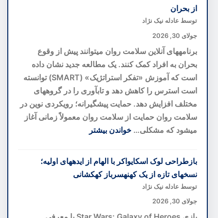
del
از بحران
Bosco؛
توسط عادله نیک نژاد
بهترین
جولای 30, 2026
هتل
برنامههای آنلاین سلامت روان میتوانند پیش از وقوع
اروپا
بحران به افراد کمک کنند. یک مطالعه جدید نشان داده
با
است که آموزش «تفکر استراتژیک» (SMART) توانسته
تاکستان
است استرس را کاهش دهد و تابآوری را در گروههای
اختصاصی
مختلف افزایش دهد. حمایت پیشگیرانه؛ رویکردی نوین در
در
سلامت روان حمایت از سلامت روان معمولاً زمانی آغاز
قلب
میشود که مشکلی…
خواندن بیشتر
توسکانی
:
برنامه
بازطراحی لوک اسکایواکر با الهام از ایدههای اولیه؛
سلامت
نسخهای تازه از یک کهنهسرباز کهکشانی
روان
توسط عادله نیک نژاد
آنلاین؛
جولای 30, 2026
گامی
بازی Star Wars: Galaxy of Heroes با معرفی