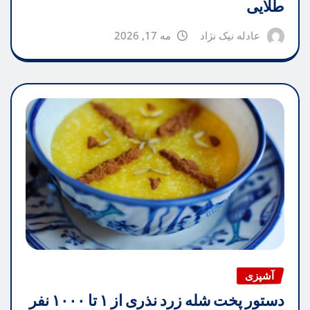
طلایی
عادله نیک نژاد
مه 17, 2026
آشپزی
دستور پخت شله زرد نذری از ۱ تا ۱۰۰۰ نفر