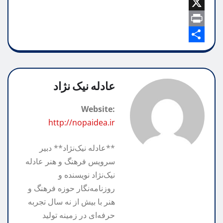
b
C
a
e
i
o
o
X
t
l
l
o
p
P
e
s
A
k
g
y
S
r
p
h
L
r
i
p
n
a
a
i
عادله نیک نژاد
m
n
r
t
Website:
k
e
http://nopaidea.ir
**عادله نیک‌نژاد** دبیر
سرویس فرهنگ و هنر عادله
نیک‌نژاد نویسنده و
روزنامه‌نگار حوزه فرهنگ و
هنر با بیش از نه سال تجربه
حرفه‌ای در زمینه تولید