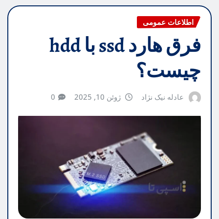
اطلاعات عمومی
فرق هارد ssd با hdd
چیست؟
عادله نیک نژاد
ژوئن 10, 2025
0