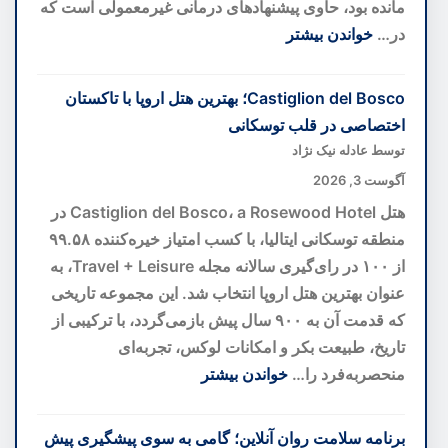
مانده بود، حاوی پیشنهادهای درمانی غیرمعمولی است که
در…
خواندن بیشتر
:
هوش
Castiglion del Bosco؛ بهترین هتل اروپا با تاکستان
مصنوعی
اختصاصی در قلب توسکانی
رمز
توسط عادله نیک نژاد
۴۰۰
آگوست 3, 2026
ساله
هتل Castiglion del Bosco، a Rosewood Hotel در
نسخه
منطقه توسکانی ایتالیا، با کسب امتیاز خیره‌کننده ۹۹.۵۸
خطی
از ۱۰۰ در رای‌گیری سالانه مجله Travel + Leisure، به
واتیکان
عنوان بهترین هتل اروپا انتخاب شد. این مجموعه تاریخی
را
که قدمت آن به ۹۰۰ سال پیش بازمی‌گردد، با ترکیبی از
کشف
تاریخ، طبیعت بکر و امکانات لوکس، تجربه‌ای
کرد
منحصربه‌فرد را…
خواندن بیشتر
:
Castiglion
برنامه سلامت روان آنلاین؛ گامی به سوی پیشگیری پیش