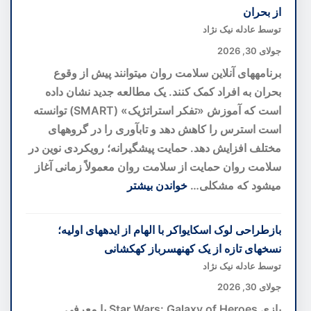
del
از بحران
Bosco؛
توسط عادله نیک نژاد
بهترین
جولای 30, 2026
هتل
برنامههای آنلاین سلامت روان میتوانند پیش از وقوع
اروپا
بحران به افراد کمک کنند. یک مطالعه جدید نشان داده
با
است که آموزش «تفکر استراتژیک» (SMART) توانسته
تاکستان
است استرس را کاهش دهد و تابآوری را در گروههای
اختصاصی
مختلف افزایش دهد. حمایت پیشگیرانه؛ رویکردی نوین در
در
سلامت روان حمایت از سلامت روان معمولاً زمانی آغاز
قلب
میشود که مشکلی…
خواندن بیشتر
توسکانی
:
برنامه
بازطراحی لوک اسکایواکر با الهام از ایدههای اولیه؛
سلامت
نسخهای تازه از یک کهنهسرباز کهکشانی
روان
توسط عادله نیک نژاد
آنلاین؛
جولای 30, 2026
گامی
بازی Star Wars: Galaxy of Heroes با معرفی