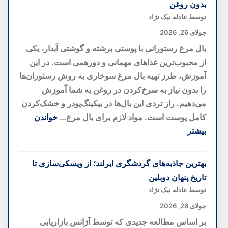
بدون روغن
خانه
توسط عادله نیک نژاد
کوچک
جولای 26, 2026
شما
بال مرغ رستورانی با پوستی برشته و گوشتی آبدار، یکی
را
از محبوب‌ترین غذاهای مهمانی و دورهمی است. در این
بزرگ‌تر
آموزش، طرز تهیه بال مرغ سوخاری به روش رستوران‌ها
نشان
را بدون نیاز به سرخ‌کردن در روغن به شما آموزش
می‌دهند؛
می‌دهیم. راز تردی این بال‌ها در بیکینگ‌پودر و خشک‌کردن
رازهای
کامل پوست است. مواد لازم برای بال مرغ…
خواندن
دکوراسیون
بیشتر
برای
:
فضاهای
طرز
بهترین جاذبه‌های گردشگری ایرلند؛ از ویسکی‌سازی تا
کوچک
تهیه
تاریخ پنهان دوبلین
بال
توسط عادله نیک نژاد
مرغ
جولای 26, 2026
رستورانی
بر اساس مطالعه جدیدی که توسط آژانس بازاریابی
ترد