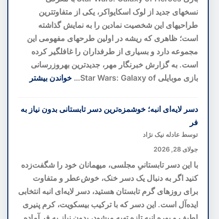
به
نسخهای جدید از لوک اسکایواکر، یکی از متفاوتترین
سوی
طراحیهای این شخصیت نمادین را به نمایش گذاشته
پیشگیری
است؛ ظاهری که ریشه در اولین طرحهای مفهومی این
پیش
مجموعه دارد و بسیاری از طرفداران را غافلگیر کرده
از
است. به گزارش خبرنگار مهر، جدیدترین بهروزرسانی
بحران
بازی موبایلی Star Wars: Galaxy of…
خواندن بیشتر
:
بازطراحی
دسر لایه‌ای انبه؛ خوشمزه‌ترین دسر تابستانی بدون نیاز به
لوک
فر
اسکایواکر
توسط عادله نیک نژاد
با
جولای 28, 2026
الهام
با این دسر تابستانیِ مجلسی، میهمانان خود را شگفت‌زده
از
کنید اگر به دنبال یک دسر خنک، خوش‌عطر و متفاوت
ایدههای
برای روزهای گرم تابستان هستید، دسر لایه‌ای انبه انتخابی
اولیه؛
ایده‌آل است. این دسر که با ترکیب بیسکویت، کرم پنیری
نسخهای
لطیف و پوره انبه تازه تهیه میشود، بدون نیاز به فر آماده