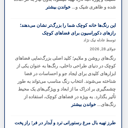
تازه
شده و ظاهری شیک و…
خواندن بیشتر
از
:
یک
دسر
این رنگ‌ها خانه کوچک شما را بزرگ‌تر نشان می‌دهند؛
کهنهسرباز
لایه‌ای
رازهای دکوراسیون برای فضاهای کوچک
کهکشانی
انبه؛
توسط عادله نیک نژاد
خوشمزه‌ترین
جولای 28, 2026
دسر
رنگ‌های روشن و ملایم؛ کلید اصلی بزرگ‌نمایی فضاهای
تابستانی
کوچک در دنیای طراحی داخلی، رنگ‌ها به عنوان یکی از
بدون
ابزارهای کلیدی برای ایجاد جو و احساسات در فضا
نیاز
شناخته می‌شوند. انتخاب رنگ مناسب می‌تواند به طور
به
چشمگیری بر ادراک ما از ابعاد و ویژگی‌های یک محیط
فر
تأثیر بگذارد. به ویژه در فضاهای کوچک، استفاده از
رنگ‌های…
خواندن بیشتر
:
این
طرز تهیه بال مرغ رستورانی ترد و آبدار در فر؛ راز پخت
رنگ‌ها